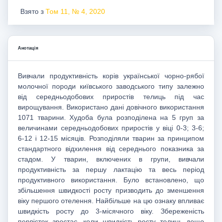
Взято з
Том 11, № 4, 2020
Анотація
Вивчали продуктивність корів української чорно-рябої
молочної породи київського заводського типу залежно
від середньодобових приростів телиць під час
вирощування. Використано дані довічного використання
1071 тварини. Худоба була розподілена на 5 груп за
величинами середньодобових приростів у віці 0-3; 3-6;
6-12 і 12-15 місяців. Розподіляли тварин за принципом
стандартного відхилення від середнього показника за
стадом. У тварин, включених в групи, вивчали
продуктивність за першу лактацію та весь період
продуктивного використання. Було встановлено, що
збільшення швидкості росту призводить до зменшення
віку першого отелення. Найбільше на цю ознаку впливає
швидкість росту до 3-місячного віку. Збереженість
первісток зростає, коли швидкість росту телиць дещо