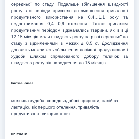
середньої по стаду. Подальше збільшення швидкості
росту в ці періоди призвело до зменшення тривалості
продуктивного використання на 0,4…1,1 року та
недоотримання 0,4…0,9 отелення. Також тривалим
продуктивним періодом відзначались тварини, які в віці
12-15 місяців мали швидкість росту на рівні середньої по
стаду з відхиленнями в межах ± 0,5 σ. Дослідження
доводять можливість збільшення довічної продуктивності
худоби шляхом спрямованого добору теличок за
швидкістю росту від народження до 15 місяців
Ключові слова
молочна худоба, середньодобові прирости, надій за
лактацію, вік першого отелення, тривалість
продуктивного використання
ЦИТУВАТИ