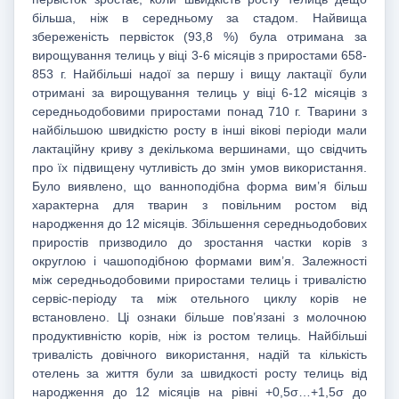
більша, ніж в середньому за стадом. Найвища
збереженість первісток (93,8 %) була отримана за
вирощування телиць у віці 3-6 місяців з приростами 658-
853 г. Найбільші надої за першу і вищу лактації були
отримані за вирощування телиць у віці 6-12 місяців з
середньодобовими приростами понад 710 г. Тварини з
найбільшою швидкістю росту в інші вікові періоди мали
лактаційну криву з декількома вершинами, що свідчить
про їх підвищену чутливість до змін умов використання.
Було виявлено, що ванноподібна форма вим’я більш
характерна для тварин з повільним ростом від
народження до 12 місяців. Збільшення середньодобових
приростів призводило до зростання частки корів з
округлою і чашоподібною формами вим’я. Залежності
між середньодобовими приростами телиць і тривалістю
сервіс-періоду та між отельного циклу корів не
встановлено. Ці ознаки більше пов’язані з молочною
продуктивністю корів, ніж із ростом телиць. Найбільші
тривалість довічного використання, надій та кількість
отелень за життя були за швидкості росту телиць від
народження до 12 місяців на рівні +0,5σ…+1,5σ до