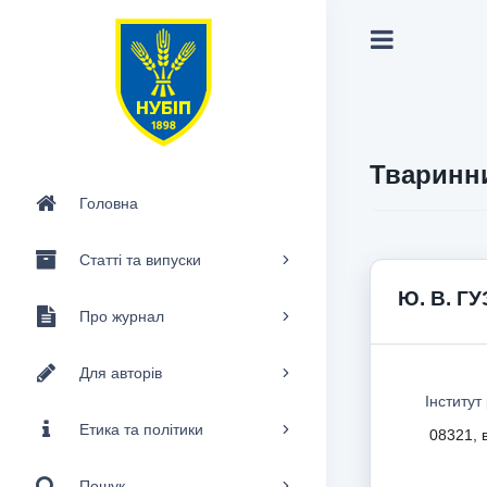
Тваринни
Головна
Статті та випуски
Ю. В. Г
Про журнал
Для авторів
Інститут
Етика та політики
08321, в
Пошук