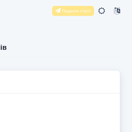
Подання статті
ів