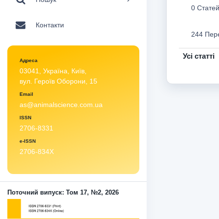
0 Стате
Контакти
244 Пер
Усі статті
Адреса
03041, Україна, Київ,
вул. Героїв Оборони, 15
Email
as@animalscience.com.ua
ISSN
2706-8331
e-ISSN
2706-834X
Поточний випуск: Том 17, №2, 2026