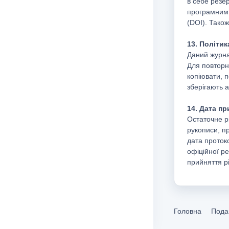
в себе резе
програмним 
(DOI). Також
13. Політик
Даний журна
Для повторн
копіювати, 
зберігають 
14. Дата п
Остаточне р
рукописи, пр
дата проток
офіційної р
прийняття р
Головна
Подан