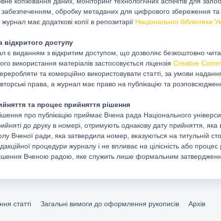
рвне копіювання даних, моніторинг технологічних аспектів для зап
забезпеченням, обробку метаданих для цифрового збереження та в
 журнал має додаткові копії в репозитарії
Національної бібліотеки Ук
а відкритого доступу
л є виданням з відкритим доступом, що дозволяє безкоштовно читати
ого використання матеріалів застосовується ліцензія
Creative Commo
переробляти та комерційно використовувати статті, за умови надання
авторські права, а журнал має право на публікацію та розповсюджен
рийняття та процес прийняття рішення
ішення про публікацію приймає Вчена рада Національного університе
ийняті до друку в номері, отримують однакову дату прийняття, яка в
олу Вченої ради, яка затвердила номер, вказуються на титульній ст
едакційної процедури журналу і не впливає на цілісність або проце
ішення Вченою радою, яке служить лише формальним затвердження
ня статті
Загальні вимоги до оформлення рукописів
Архів