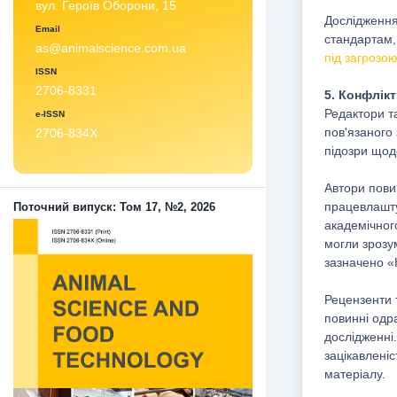
вул. Героїв Оборони, 15
Дослідження
Email
стандартам
as@animalscience.com.ua
під загрозо
ISSN
2706-8331
5. Конфлікт
Редактори та
e-ISSN
пов'язаного
2706-834X
підозри щод
Автори повин
працевлаштув
Поточний випуск: Том 17, №2, 2026
академічного
могли зрозум
зазначено «
Рецензенти т
повинні одр
дослідженні
зацікавленіс
матеріалу.