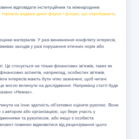
винні відповідати інституційним та міжнародним
у торгівлю видами дикої фауни і флори, що перебувають
оцінки матеріалів. У разі виникнення конфлікту інтересів,
 вживає заходів у разі порушення етичних норм або
. Це стосується не тільки фінансових зв'язків, таких як
інансових аспектів, наприклад, особистих зв'язків,
кти інтересів мають бути чітко зазначені, щоб читачі
 це могло вплинути на дослідження. Наприкінці статті буде
вказано «Немає».
линути на їхню здатність об'єктивно оцінити рукопис. Вони
 з автором або організацією, що бере участь у
лідженнями та рукописом, або якщо є особиста
ецензент повинен відмовитися від рецензування цього