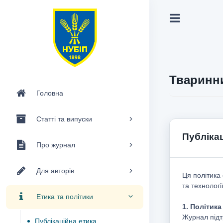
Тваринни
Головна
Статті та випуски
Публікац
Про журнал
Для авторів
Ця політика
та технологі
Етика та політики
1. Політик
Журнал підт
Публікаційна етика