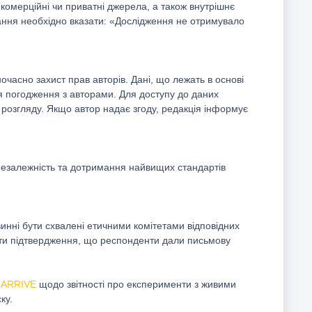
, комерційні чи приватні джерела, а також внутрішнє
ування необхідно вказати: «Дослідження не отримувало
часно захист прав авторів. Дані, що лежать в основі
ля погодження з авторами. Для доступу до даних
я розгляду. Якщо автор надає згоду, редакція інформує
незалежність та дотримання найвищих стандартів
инні бути схвалені етичними комітетами відповідних
тити підтвердження, що респонденти дали письмову
й
ARRIVE
щодо звітності про експерименти з живими
ку.