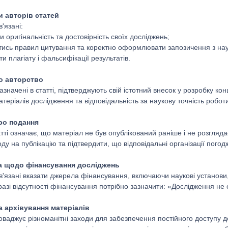
и авторів статей
'язані:
и оригінальність та достовірність своїх досліджень;
тись правил цитування та коректно оформлювати запозичення з на
ти плагіату і фальсифікації результатів.
ро авторство
зазначені в статті, підтверджують свій істотний внесок у розробку кон
атеріалів дослідження та відповідальність за наукову точність робот
про подання
ті означає, що матеріал не був опублікований раніше і не розгляда
ду на публікацію та підтвердити, що відповідальні організації погод
ка щодо фінансування досліджень
'язані вказати джерела фінансування, включаючи наукові установи, ф
разі відсутності фінансування потрібно зазначити: «Дослідження н
а архівування матеріалів
ваджує різноманітні заходи для забезпечення постійного доступу до