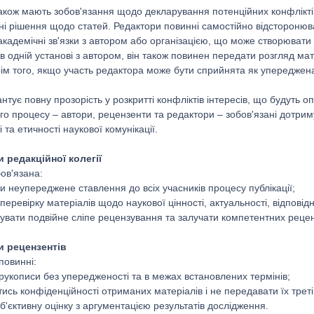
акож мають зобов'язання щодо декларування потенційних конфліктів
і рішення щодо статей. Редактори повинні самостійно відсторонюва
академічні зв'язки з автором або організацією, що може створювати 
в одній установі з автором, він також повинен передати розгляд м
рім того, якщо участь редактора може бути сприйнята як упереджена
тує повну прозорість у розкритті конфліктів інтересів, що будуть опуб
го процесу – автори, рецензенти та редактори – зобов'язані дотрим
і та етичності наукової комунікації.
и редакційної колегії
ов'язана:
и неупереджене ставлення до всіх учасників процесу публікації;
перевірку матеріалів щодо наукової цінності, актуальності, відповідн
вувати подвійне сліпе рецензування та залучати компетентних рецен
и рецензентів
повинні:
 рукописи без упередженості та в межах встановлених термінів;
тись конфіденційності отриманих матеріалів і не передавати їх трет
б'єктивну оцінку з аргументацією результатів дослідження.