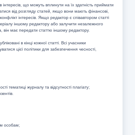
 інтересів, що можуть вплинути на їх здатність приймати
тися від розгляду статей, якщо вони мають фінансові,
конфлікт інтересів. Якщо редактор є співавтором статті
атеріалу іншому редактору або залучити незалежного
, він має передати статтю іншому редактору.
ліковані в кінці кожної статті. Всі учасники
уватися цієї політики для забезпечення чесності,
ості тематиці журналу та відсутності плагіату;
зентів.
ім особам;