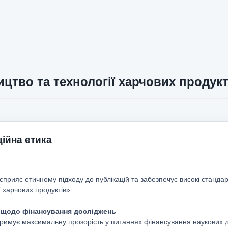
цтво та технології харчових продукт
ійна етика
 сприяє етичному підходу до публікацій та забезпечує високі станд
ї харчових продуктів».
а щодо фінансування досліджень
римує максимальну прозорість у питаннях фінансування наукових д