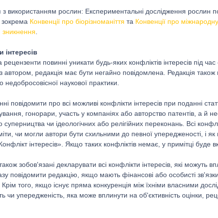
 з використанням рослин: Експериментальні дослідження рослин по
, зокрема
Конвенції про біорізноманіття
та
Конвенції про міжнародн
ю зникнення
.
и інтересів
 рецензенти повинні уникати будь-яких конфліктів інтересів під час 
 з автором, редакція має бути негайно повідомлена. Редакція також
о недобросовісної наукової практики.
ні повідомити про всі можливі конфлікти інтересів при поданні статті
ання, гонорари, участь у компаніях або авторство патентів, а й неф
 суперництва чи ідеологічних або релігійних переконань. Всі конфлі
іти, чи могли автори бути схильними до певної упередженості, і як
Конфлікт інтересів». Якщо таких конфліктів немає, у примітці буде 
акож зобов'язані декларувати всі конфлікти інтересів, які можуть вп
азу повідомити редакцію, якщо мають фінансові або особисті зв'язки
. Крім того, якщо існує пряма конкуренція між їхніми власними дос
ть чи упередженість, яка може вплинути на об'єктивність оцінки, р