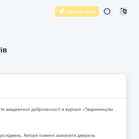
Подання статті
ів
арти академічної доброчесності в журналі «Тваринництво
осліджень. Автори повинні зазначити джерела