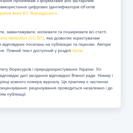
обігання проблемам з форматами або застарілим
икористання цифрових ідентифікаторів об’єктів
раїни імені В.І. Вернадського
.
, завантажувати, копіювати та поширювати всі статті.
ns Attribution (CC BY)
, яка дозволяє користувачам
 відповідних посилань на публікацію та ліцензію. Автори
ня. Повний текст доступний у розділі
Архів
.
ту біоресурсів і природокористування України. Усі
ідповідає даті засідання відповідної Вченої ради. Номер і
орінці кожного номера журналу. Ця практика є частиною
с рецензування: рецензування проводиться незалежно і до
м публікації.