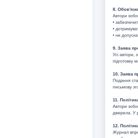
8. Обов'язк
Автори зобов
• забезпечит
• дотримува
• не допуска
9. Заява п
Усі автори, 
підготовку м
10. Заява 
Подання стат
письмову зго
11. Політи
Автори зобов
джерела. У 
12. Політик
Журнал впро