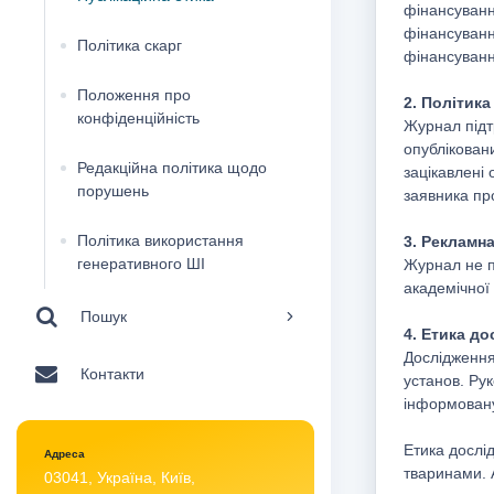
фінансування
фінансування
Політика скарг
фінансуванн
Положення про
2. Політик
конфіденційність
Журнал підт
опублікован
Редакційна політика щодо
зацікавлені 
порушень
заявника пр
Політика використання
3. Рекламна
генеративного ШІ
Журнал не п
академічної
Пошук
4. Етика д
Дослідження
Контакти
установ. Ру
інформовану 
Етика дослі
Адреса
тваринами. 
03041, Україна, Київ,