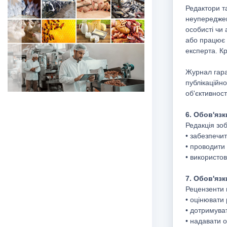
Редактори т
неупереджен
особисті чи 
або працює 
експерта. К
Журнал гаран
публікаційно
об'єктивност
6. Обов'язк
Редакція зоб
• забезпечит
• проводити 
• використо
7. Обов'язк
Рецензенти 
• оцінювати
• дотримува
• надавати о