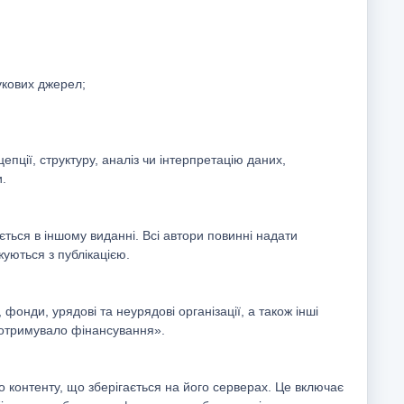
укових джерел;
цепції, структуру, аналіз чи інтерпретацію даних,
и.
ється в іншому виданні. Всі автори повинні надати
жуються з публікацією.
онди, урядові та неурядові організації, а також інші
е отримувало фінансування».
 контенту, що зберігається на його серверах. Це включає