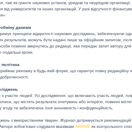
, такі як гранти наукових установ, урядові та неурядові організації
 від університетів та інших організацій. У разі відсутності фінанс
я».
а обміну даними
римує принципи відкритості наукових досліджень, забезпечуючи одно
их результатів, можуть бути надані лише за офіційним запитом, піс
особи повинні звернутись до редакції, яка передає запит автору дл
о подальші кроки.
 політика
риймає рекламу в будь-якій формі, що гарантує повну редакційну 
 доброчесності.
осліджень
 з участю людей: Усі дослідження, що включають участь людей, пов
кописи, що містять результати опитувань або інтерв'ю, повинні міс
згоду та забезпечена їхня анонімність і конфіденційність.
джень з використанням тварин: Журнал дотримується рекомендаці
Автори зобов'язані слідувати вказівкам
ARRIVE
як контрольного спис