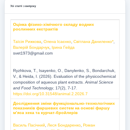
Усі статті з випуску
Оцінка фізико-хімічного складу водних
рослинних екстрактів
Таїсія Рижкова
,
Олена Ісаєнко
,
Світлана Даниленко*
,
Валерій Бондарчук
,
Ірина Гейда
svet1973@gmail.com
Ryzhkova, T., Isayenko, O., Danylenko, S., Bondarchuk,
V., & Heida, I. (2026). Evaluation of the physicochemical
composition of aqueous plant extracts.
Animal Science
and Food Technology
, 17(2), 7-17.
https://doi.org/10.31548/animal.2.2026.7
Дослідження зміни функціонально-технологічних
показників фаршевих систем на основі фаршу
м’яса хека та курчат-бройлерів
Василь Пасічний
,
Леся Бондаренко
,
Роман