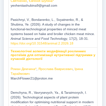
Святненко
,
Євгенія Шубіна*
yevheniiashubina9@gmail.com
Pasichnyi, V., Bondarenko, L., Svyatnenko, R., &
Shubina, Ye. (2026). A study of changes in the
functional-technological properties of minced meat
systems based on hake and broiler chicken meat mince.
Animal Science and Food Technology
, 17(2), 18-31.
https://doi.org/10.31548/animal.2.2026.18
Технологічні аспекти модифікації рослинних
протеїнів для оптимізації нутритивної підтримки у
сучасній дієтології
Роман Демчина*
,
Ярослава Ваврисевич
,
Ірина
Тараймович
MarchFlower21@proton.me
Demchyna, R., Vavrysevych, Ya., & Taraimovych, I.
(2026). Technological aspects of plant protein
modification for optimising nutritional support in modern