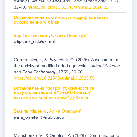
dietetics.
Animal Science and Food Technology
, 17(2),
32-49.
https://doi.org/10.31548/animal.2.2026.32
Встановлення токсичності модифікованого
сухого яєчного білка
Ігор Германський
,
Оксана Пилипчук*
pilipchuk_os@ukr.net
Germanskyi, I., & Pylypchuk, O. (2026). Assessment of
the toxicity of modified dried egg white.
Animal Science
and Food Technology
, 17(2), 50-66.
https://doi.org/10.31548/animal.2.2026.50
Встановлення гострої токсичності та
подразнювальної дії стабілізованої
коензимвмісної кормової добавки
Василь Міщенко
,
Аліна Омельян*
alina_omelian@nubip.edu
Mishchenko, V., & Omelian, A. (2026). Determination of