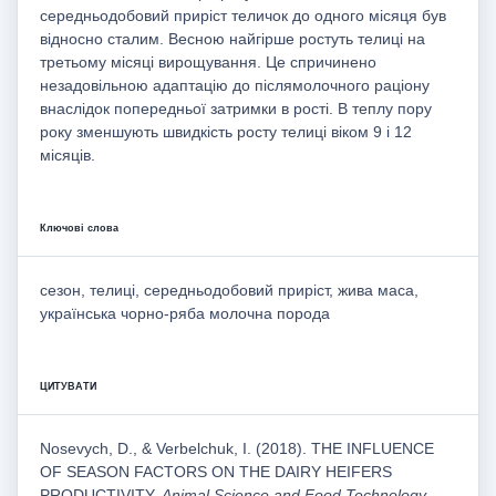
середньодобовий приріст теличок до одного місяця був
відносно сталим. Весною найгірше ростуть телиці на
третьому місяці вирощування. Це спричинено
незадовільною адаптацію до післямолочного раціону
внаслідок попередньої затримки в рості. В теплу пору
року зменшують швидкість росту телиці віком 9 і 12
місяців.
Ключові слова
сезон, телиці, середньодобовий приріст, жива маса,
українська чорно-ряба молочна порода
ЦИТУВАТИ
Nosevych, D., & Verbelchuk, I. (2018). THE INFLUENCE
OF SEASON FACTORS ON THE DAIRY HEIFERS
PRODUCTIVITY.
Animal Science and Food Technology
,