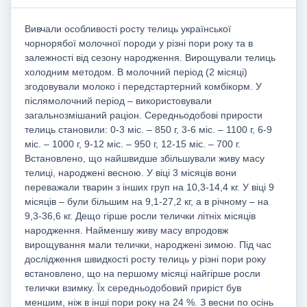
Вивчали особливості росту телиць української
чорнорябої молочної породи у різні пори року та в
залежності від сезону народження. Вирощували телиць
холодним методом. В молочний період (2 місяці)
згодовували молоко і передстартерний комбікорм. У
післямолочний період – використовували
загальнозмішаний раціон. Середньодобові прирости
телиць становили: 0-3 міс. – 850 г, 3-6 міс. – 1100 г, 6-9
міс. – 1000 г, 9-12 міс. – 950 г, 12-15 міс. – 700 г.
Встановлено, що найшвидше збільшували живу масу
телиці, народжені весною. У віці 3 місяців вони
переважали тварин з інших груп на 10,3-14,4 кг. У віці 9
місяців – були більшим на 9,1-27,2 кг, а в річному – на
9,3-36,6 кг. Дещо гірше росли телички літніх місяців
народження. Найменшу живу масу впродовж
вирощування мали телички, народжені зимою. Під час
дослідження швидкості росту телиць у різні пори року
встановлено, що на першому місяці найгірше росли
телички взимку. Їх середньодобовий приріст був
меншим, ніж в інші пори року на 24 %. З весни по осінь