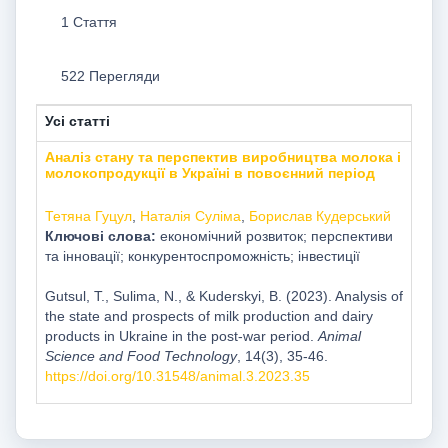
1 Стаття
522 Перегляди
Усі статті
Аналіз стану та перспектив виробництва молока і
молокопродукції в Україні в повоєнний період
Тетяна Гуцул
,
Наталія Суліма
,
Борислав Кудерський
Ключові слова:
економічний розвиток; перспективи
та інновації; конкурентоспроможність; інвестиції
Gutsul, T., Sulima, N., & Kuderskyi, B. (2023). Analysis of
the state and prospects of milk production and dairy
products in Ukraine in the post-war period.
Animal
Science and Food Technology
, 14(3), 35-46.
https://doi.org/10.31548/animal.3.2023.35