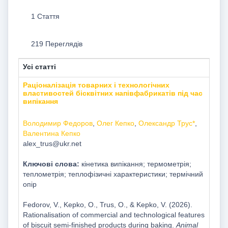
1 Стаття
219 Переглядів
Усі статті
Раціоналізація товарних і технологічних
властивостей бісквітних напівфабрикатів під час
випікання
Володимир Федоров
,
Олег Кепко
,
Олександр Трус*
,
Валентина Кепко
alex_trus@ukr.net
Ключові слова:
кінетика випікання; термометрія;
теплометрія; теплофізичні характеристики; термічний
опір
Fedorov, V., Kepko, О., Trus, O., & Kepko, V. (2026).
Rationalisation of commercial and technological features
of biscuit semi-finished products during baking.
Animal