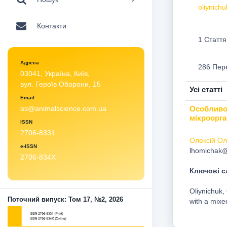
oliynich
Контакти
1 Стаття
Адреса
286 Пер
03041, Україна, Київ,
вул. Героїв Оборони, 15
Усі статті
Email
Особливос
as@animalscience.com.ua
мікроорга
ISSN
2706-8331
Олексій Ол
e-ISSN
lhomichak@
2706-834X
Ключові с
Oliynichuk,
Поточний випуск: Том 17, №2, 2026
with a mixe