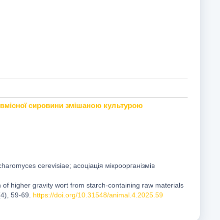
евмісної сировини змішаною культурою
haromyces cerevisiae; асоціація мікроорганізмів
n of higher gravity wort from starch-containing raw materials
(4), 59-69.
https://doi.org/10.31548/animal.4.2025.59