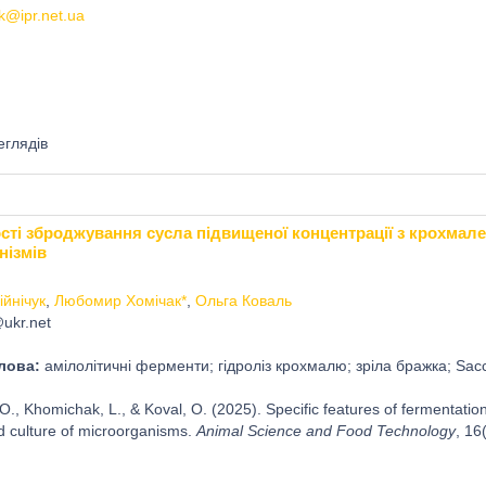
uk@ipr.net.ua
еглядів
ті зброджування сусла підвищеної концентрації з крохмал
нізмів
ійнічук
,
Любомир Хомічак*
,
Ольга Коваль
ukr.net
лова:
амілолітичні ферменти; гідроліз крохмалю; зріла бражка; Sacc
 O., Khomichak, L., & Koval, O. (2025). Specific features of fermentatio
d culture of microorganisms.
Animal Science and Food Technology
, 16