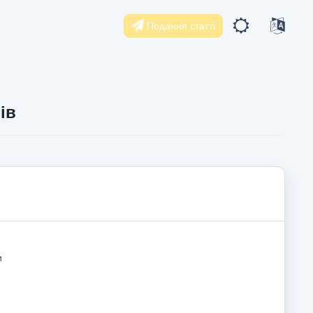
Подання статті
ів
и