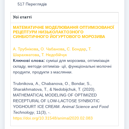
517 Переглядів
Усі статті
МАТЕМАТИЧНЕ МОДЕЛЮВАННЯ ОПТИМІЗОВАНОЇ
РЕЦЕПТУРИ НИЗЬКОЛАКТОЗНОГО
СИНБІОТИЧНОГО ЙОГУРТОВОГО МОРОЗИВА
А. Трубнікова
,
О. Чабанова
,
С. Бондар
,
Т.
Шарахматова
,
Т. Недобійчук
Ключові слова:
суміші для морозива, оптимізація
складу, методи оптиміза- ції, функціональні молочні
продукти, продукти з маслянки.
Trubnikova, А., Chabanova, О., Bondar, S.,
Sharakhmatova, Т., & Nedobijchuk, Т. (2020).
MATHEMATICAL MODELING OF OPTIMIZED
RECEPTURAL OF LOW-LACTOSE SYNBIOTIC
YOGHOURT ICE CREAM.
Animal Science and Food
Technology
, 11(3), -.
https://doi.org/10.31548/animal2020.02.083