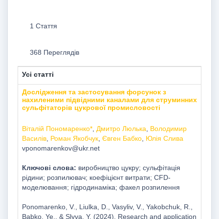
1 Стаття
368 Переглядів
Усі статті
Дослідження та застосування форсунок з
нахиленими підвідними каналами для струминних
сульфітаторів цукрової промисловості
Віталій Пономаренко*
,
Дмитро Люлька
,
Володимир
Василів
,
Роман Якобчук
,
Євген Бабко
,
Юлія Слива
vponomarenkov@ukr.net
Ключові слова:
виробництво цукру; сульфітація
рідини; розпилювач; коефіцієнт витрати; СFD-
моделювання; гідродинаміка; факел розпилення
Ponomarenko, V., Liulka, D., Vasyliv, V., Yakobchuk, R.,
Babko, Ye., & Slyva, Y. (2024). Research and application