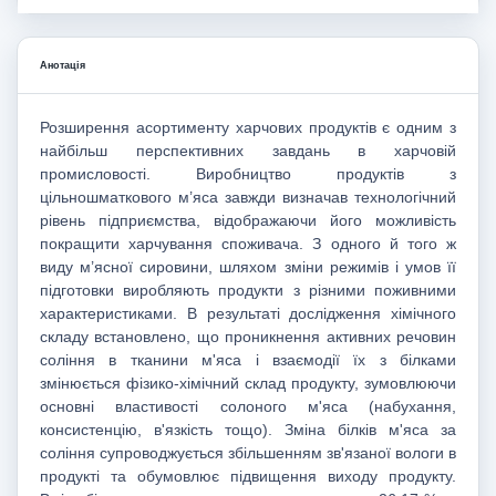
Анотація
Розширення асортименту харчових продуктів є одним з
найбільш перспективних завдань в харчовій
промисловості. Виробництво продуктів з
цільношматкового м’яса завжди визначав технологічний
рівень підприємства, відображаючи його можливість
покращити харчування споживача. З одного й того ж
виду м’ясної сировини, шляхом зміни режимів і умов її
підготовки виробляють продукти з різними поживними
характеристиками. В результаті дослідження хімічного
складу встановлено, що проникнення активних речовин
соління в тканини м'яса і взаємодії їх з білками
змінюється фізико-хімічний склад продукту, зумовлюючи
основні властивості солоного м'яса (набухання,
консистенцію, в'язкість тощо). Зміна білків м'яса за
соління супроводжується збільшенням зв'язаної вологи в
продукті та обумовлює підвищення виходу продукту.