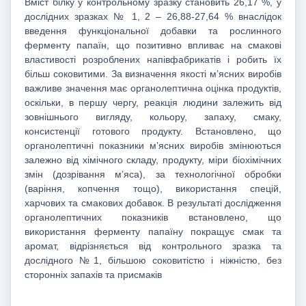
Вміст білку у контрольному зразку становить 26,17 %, у
дослідних зразках № 1, 2 – 26,88-27,64 % внаслідок
введення функціональної добавки та рослинного
ферменту папаїн, що позитивно впливає на смакові
властивості розроблених напівфабрикатів і робить їх
більш соковитими. За визначення якості м’ясних виробів
важливе значення має органолептична оцінка продуктів,
оскільки, в першу чергу, реакція людини залежить від
зовнішнього вигляду, кольору, запаху, смаку,
консистенції готового продукту. Встановлено, що
органолептичні показники м’ясних виробів змінюються
залежно від хімічного складу, продукту, міри біохімічних
змін (дозрівання м’яса), за технологічної обробки
(варіння, копчення тощо), використання спецій,
харчових та смакових добавок. В результаті дослідження
органолептичних показників встановлено, що
використання ферменту папаїну покращує смак та
аромат, відрізняється від контрольного зразка та
дослідного №1, більшою соковитістю і ніжністю, без
сторонніх запахів та присмаків