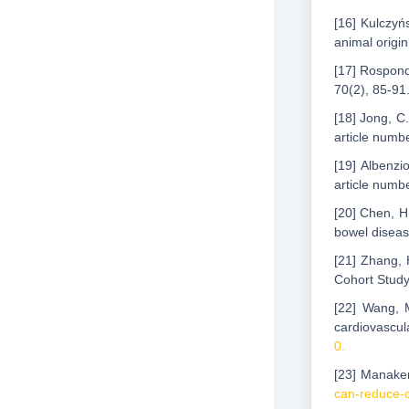
[16] Kulczyń
animal origi
[17] Rospond
70(2), 85-91
[18] Jong, C.
article numb
[19] Albenzi
article numb
[20] Chen, H
bowel diseas
[21] Zhang, 
Cohort Study
[22] Wang, 
cardiovascul
0.
[23] Manaker
can-reduce-