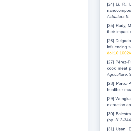
[24] Li, R.,
nanocomposit
Actuators B:
[25] Rudy, M
their impact
[26] Delgado
influencing 
doi:10.1002/
[27] Pérez-P
cook meat p
Agriculture
, 
[28] Pérez-P
healthier me
[29] Wongkae
extraction a
[30] Balestr
(pp. 313-344
[31] Uşan, E