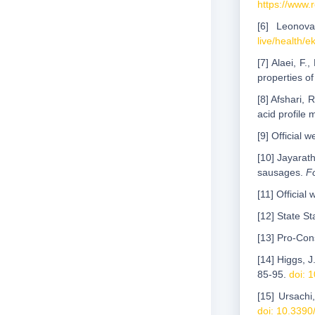
https://www.r
[6] Leonov
live/health/
[7] Alaei, F
properties o
[8] Afshari, 
acid profile 
[9] Official
[10] Jayarat
sausages.
F
[11] Officia
[12] State S
[13] Pro-Con
[14] Higgs, J
85-95.
doi: 
[15] Ursachi
doi: 10.339