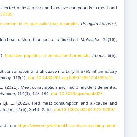
f selected antioxidative and bioactive compounds in meat and
090335.
its content in the particular food examples
.
Przeglad Lekarski
,
dria health: More than just an antioxidant.
Molecules
, 26(16),
).
Bioactive peptides in animal food products.
Foods
, 6(5),
Meat consumption and all-cause mortality in 5763 inflammatory
ology,
116(1).
doi: 10.14309/01.ajg.0000798612.41695.91.
.E. (2021). Meat consumption and risk of incident dementia:
utrition,
114(1), 175-184.
doi: 10.1093/ajcn/nqab028.
 & Qi, L. (2022). Red meat consumption and all-cause and
trition,
61(5), 2543- 2553.
doi:10.1007/s00394-022-02807-
ieved from
https://www.verywellhealth.com/can-avoiding-meat-