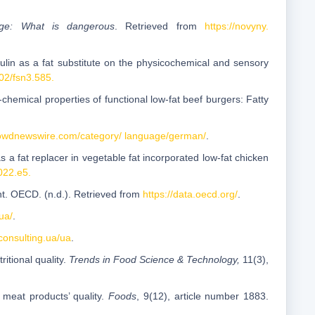
ge: What is dangerous
. Retrieved from
https://novyny.
nulin as a fat substitute on the physicochemical and sensory
02/fsn3.585.
chemical properties of functional low-fat beef burgers: Fatty
crowdnewswire.com/category/ language/german/
.
 a fat replacer in vegetable fat incorporated low-fat chicken
022.e5.
nt. OECD. (n.d.). Retrieved from
https://data.oecd.org/
.
.ua/
.
-consulting.ua/ua
.
itional quality.
Trends in Food Science & Technology,
11(3),
 meat products’ quality.
Foods
, 9(12), article number 1883.