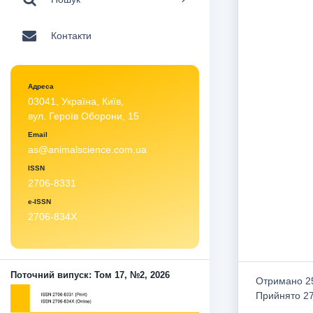
Контакти
Адреса
03041, Україна, Київ,
вул. Героїв Оборони, 15
Email
as@animalscience.com.ua
ISSN
2706-8331
e-ISSN
2706-834X
Поточний випуск: Том 17, №2, 2026
Отримано 25
Прийнято 27