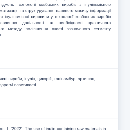
сліджень технології ковбасних виробів з інулінвмісною
матизація та структурування наявного масиву інформації
 інулінвмісної сировини у технології ковбасних виробів
овленню доцільності та необхідності практичного
ого методу поліпшення якості зазначеного сегменту
в
ясні вироби, інулін, цикорій, топінамбур, артишок,
доровчі властивості
t, I. (2022). The use of inulin-containing raw materials in