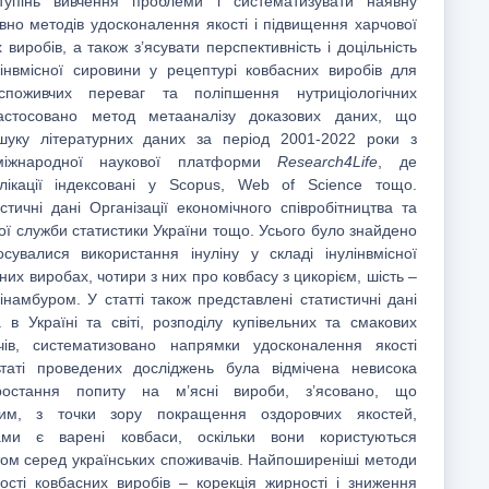
ступінь вивчення проблеми і систематизувати наявну
вно методів удосконалення якості і підвищення харчової
 виробів, а також з’ясувати перспективність і доцільність
лінвмісної сировини у рецептурі ковбасних виробів для
поживчих переваг та поліпшення нутриціологічних
Застосовано метод метааналізу доказових даних, що
шуку літературних даних за період 2001-2022 роки з
міжнародної наукової платформи
Research4Life
, де
блікації індексовані у Scopus, Web of Science тощо.
стичні дані Організації економічного співробітництва та
ої служби статистики України тощо. Усього було знайдено
тосувалися використання інуліну у складі інулінвмісної
них виробах, чотири з них про ковбасу з цикорієм, шість –
інамбуром. У статті також представлені статистичні дані
 в Україні та світі, розподілу купівельних та смакових
чів, систематизовано напрямки удосконалення якості
ьтаті проведених досліджень була відмічена невисока
ростання попиту на м’ясні вироби, з’ясовано, що
шим, з точки зору покращення оздоровчих якостей,
ми є варені ковбаси, оскільки вони користуються
ом серед українських споживачів. Найпоширеніші методи
ості ковбасних виробів – корекція жирності і зниження