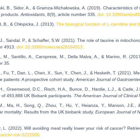
ski, B., Sidor, A., & Gramza-Michałowska, A. (2019). Characteristics o
n products.
Antioxidants
, 8(9), article number 335.
doi: 10.3390/antiox8
, B., & Chłopicka, J. (2013).
The biological function of L-carnitine and 
.
J., Sandal, P., & Schaffer, S.W. (2021). The role of taurine in mitochon
er 4913.
doi: 10.3390/molecules26164913.
o, M., Santillo, A., Caroprese, M., Della Malva, A., & Marino, R. (2017
er 35.
., Fu, T., Dan, L., Chen, X., Sun, Y., Chen, J., & Hesketh, T. (2021). 
e patients: A prospective cohort study.
American Journal of Gastroenter
H., Greenwood, D.C., Risch, H.A., Bunce, D., Hardie, L.J., & Cade, J
 of 493,888 UK Biobank participants.
The American Journal of Clinical N
M., Ma, H., Song, Q., Zhou, T., Hu, Y., Heianza, Y., Manson, J.E.,
ar mortality: Results from the UK biobank study.
European Journal of Nu
, L. (2022). Will avoiding meat really lower your risk of cancer? Retr
cancer-risk-5222005.