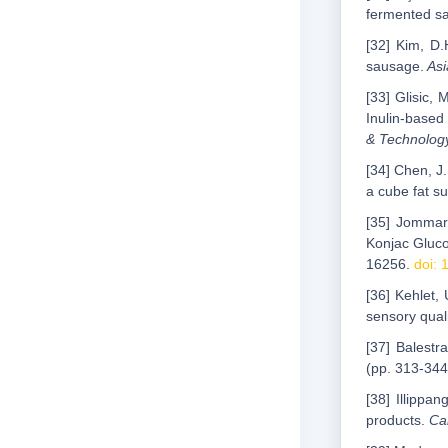
fermented s
[32] Kim, D.
sausage.
Asi
[33] Glisic, 
Inulin-based 
& Technolog
[34] Chen, J
a cube fat su
[35] Jommark
Konjac Gluco
16256.
doi: 
[36] Kehlet,
sensory qual
[37] Balestr
(pp. 313-344
[38] Illippa
products.
Ca