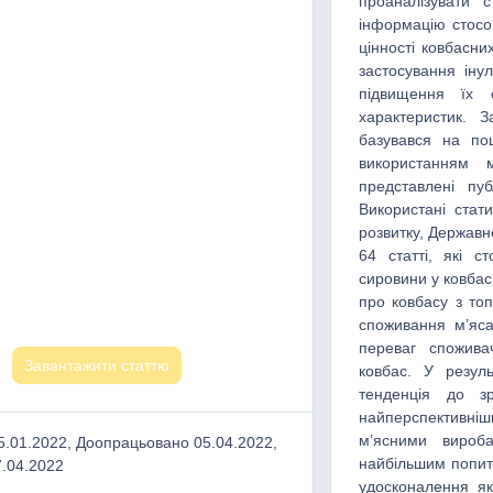
проаналізувати 
інформацію стосо
цінності ковбасних
застосування іну
підвищення їх с
характеристик. 
базувався на по
використанням 
представлені пу
Використані стати
розвитку, Державн
64 статті, які с
сировини у ковбас
про ковбасу з топ
споживання м’яса
переваг спожива
Завантажити статтю
ковбас. У резул
тенденція до з
найперспективні
м’ясними вироба
.01.2022, Доопрацьовано 05.04.2022,
найбільшим попит
.04.2022
удосконалення як