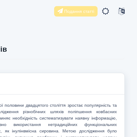
Подання статті
ів
ї половини двадцятого століття зростає популярність та
лідження різнобічних шляхів поліпшення ковбасних
чиняє необхідність систематизувати наявну інформацію,
вно використання нетрадиційних функціональних
х, як інулінвмісна сировина. Метою дослідження було