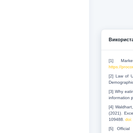
Використа
[1] Mark
https://proc
[2] Law of 
Demographic
[3] Why eati
information 
[4] Waldhart
(2021). Exce
109488.
doi
[5] Officia