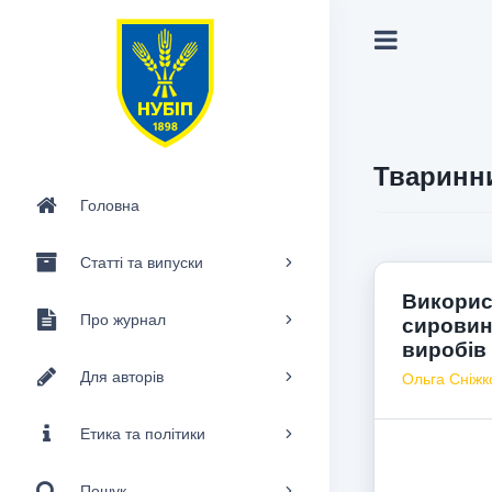
Тваринни
Головна
Статті та випуски
Використ
Про журнал
сировин
виробів
Для авторів
Ольга Сніжк
Етика та політики
Пошук