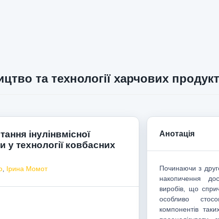
цтво та технології харчових продукт
ання інулінвмісної
Анотація
и у технології ковбасних
Починаючи з друго
о
,
Ірина Момот
накопичення дос
виробів, що спри
особливо стосо
компонентів таки