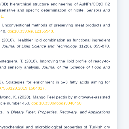
al (3D) hierarchical structure engineering of AuNPs/CO(OH)2
nsitive and specific determination of nitrite.
Sensors and
61.
). Unconventional methods of preserving meat products and
5948.
doi:10.3390/su12155948.
(2010). Healthier lipid combination as functional ingredient
 Journal of Lipid Science and Technology,
112(8), 859-870.
ntequera, T. (2018). Improving the lipid profile of ready-to-
 and sensory analysis.
Journal of the Science of Food and
9). Strategies for enrichment in ω-3 fatty acids aiming for
/87559129.2019.1584817.
lwong, K. (2020). Mango Peel pectin by microwave-assisted
rticle number 450.
doi: 10.3390/foods9040450.
s. In
Dietary Fiber: Properties, Recovery, and Applications
 physochemical and microbiological properties of Turkish dry