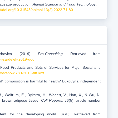
sausage production.
Animal Science and Food Technology
,
://doi.org/10.31548/animal.13(2).2022.71-80
hovies. (2019).
Pro-Consulting
. Retrieved from
k-i-sardelek-2019-god
.
Food Products and Sets of Services for Major Social and
laws/show/780-2016-п#Text
.
d” composition is harmful to health? Bukovyna independent
.B., Wolfrum, E., Dykstra, H., Wegert, V., Han, X., & Wu, N.
n brown adipose tissue.
Cell Reports
, 36(5), article number
tent for the developing world. (n.d.). Retrieved from