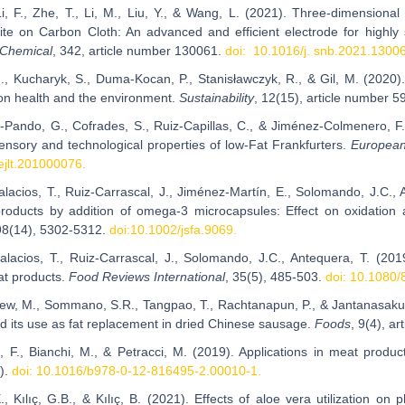
 Li, F., Zhe, T., Li, M., Liu, Y., & Wang, L. (2021). Three-dimension
e on Carbon Cloth: An advanced and efficient electrode for highly se
 Chemical
, 342, article number 130061.
doi: 10.1016/j. snb.2021.1300
., Kucharyk, S., Duma-Kocan, P., Stanisławczyk, R., & Gil, M. (2020
 on health and the environment.
Sustainability
, 12(15), article number 
-Pando, G., Cofrades, S., Ruiz-Capillas, C., & Jiménez-Colmenero, F. 
sensory and technological properties of low-Fat Frankfurters.
European
ejlt.201000076.
alacios, T., Ruiz-Carrascal, J., Jiménez-Martín, E., Solomando, J.C., A
roducts by addition of omega-3 microcapsules: Effect on oxidation
98(14), 5302-5312.
doi:10.1002/jsfa.9069.
alacios, T., Ruiz-Carrascal, J., Solomando, J.C., Antequera, T. (201
at products.
Food Reviews International
, 35(5), 485-503.
doi: 10.1080
w, M., Sommano, S.R., Tangpao, T., Rachtanapun, P., & Jantanasaku
nd its use as fat replacement in dried Chinese sausage.
Foods
, 9(4), a
a, F., Bianchi, M., & Petracci, M. (2019). Applications in meat product
).
doi: 10.1016/b978-0-12-816495-2.00010-1.
., Kılıç, G.B., & Kılıç, B. (2021). Effects of aloe vera utilization on