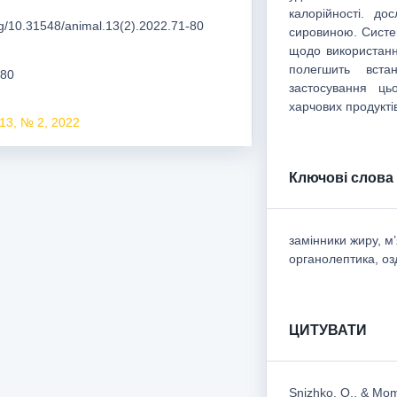
калорійності. до
org/10.31548/animal.13(2).2022.71-80
сировиною. Систе
щодо використання
полегшить встан
-80
застосування ць
харчових продукті
13, № 2, 2022
Ключові слова
замінники жиру, м’
органолептика, оз
ЦИТУВАТИ
Snizhko, O., & Momo