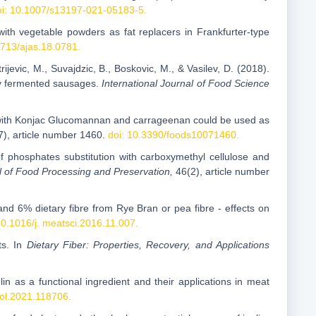
oi: 10.1007/s13197-021-05183-5.
with vegetable powders as fat replacers in Frankfurter-type
5713/ajas.18.0781.
trijevic, M., Suvajdzic, B., Boskovic, M., & Vasilev, D. (2018).
dry fermented sausages.
International Journal of Food Science
ted with Konjac Glucomannan and carrageenan could be used as
7), article number 1460.
doi: 10.3390/foods10071460.
f phosphates substitution with carboxymethyl cellulose and
l of Food Processing and Preservation,
46(2), article number
and 6% dietary fibre from Rye Bran or pea fibre - effects on
10.1016/j. meatsci.2016.11.007.
ts. In
Dietary Fiber: Properties, Recovery, and Applications
in as a functional ingredient and their applications in meat
pol.2021.118706.