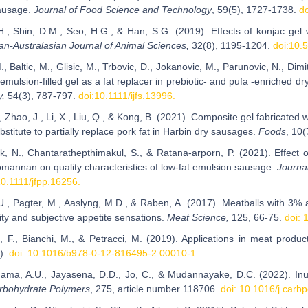
ausage.
Journal of Food Science and Technology
, 59(5), 1727-1738.
d
H., Shin, D.M., Seo, H.G., & Han, S.G. (2019). Effects of konjac gel 
an-Australasian Journal of Animal Sciences,
32(8), 1195-1204.
doi:10.
M., Baltic, M., Glisic, M., Trbovic, D., Jokanovic, M., Parunovic, N., Dimi
emulsion-filled gel as a fat replacer in prebiotic- and pufa -enriched 
y,
54(3), 787-797.
doi:10.1111/ijfs.13996.
., Zhao, J., Li, X., Liu, Q., & Kong, B. (2021). Composite gel fabrica
bstitute to partially replace pork fat in Harbin dry sausages.
Foods
, 10(
, N., Chantarathepthimakul, S., & Ratana-arporn, P. (2021). Effect o
mannan on quality characteristics of low-fat emulsion sausage.
Journa
10.1111/jfpp.16256.
 U., Pagter, M., Aaslyng, M.D., & Raben, A. (2017). Meatballs with 3% 
ity and subjective appetite sensations.
Meat Science,
125, 66-75.
doi: 
a, F., Bianchi, M., & Petracci, M. (2019). Applications in meat produc
).
doi: 10.1016/b978-0-12-816495-2.00010-1.
ngama, A.U., Jayasena, D.D., Jo, C., & Mudannayake, D.C. (2022). Inul
rbohydrate Polymers
, 275, article number 118706.
doi: 10.1016/j.carb