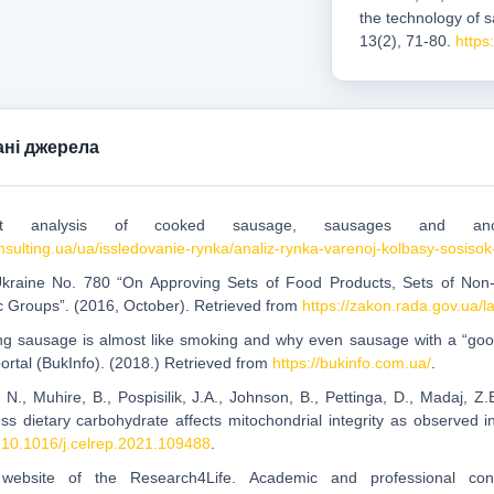
the technology of 
13(2), 71-80.
https
ні джерела
et analysis of cooked sausage, sausages and anc
onsulting.ua/ua/issledovanie-rynka/analiz-rynka-varenoj-kolbasy-sosiso
Ukraine No. 780 “On Approving Sets of Food Products, Sets of Non-
 Groups”. (2016, October). Retrieved from
https://zakon.rada.gov.ua/
ng sausage is almost like smoking and why even sausage with a “goo
portal (BukInfo). (2018.) Retrieved from
https://bukinfo.com.ua/
.
, N., Muhire, В., Pospisilik, J.A., Johnson, B., Pettinga, D., Madaj, Z
ss dietary carbohydrate affects mitochondrial integrity as observed i
: 10.1016/j.celrep.2021.109488
.
l website of the Research4Life. Academic and professional con