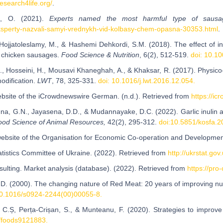
esearch4life.org/
.
a, О. (2021).
Experts named the most harmful type of sausa
eksperty-nazvali-samyi-vrednykh-vid-kolbasy-chem-opasna-30353.html
.
., Hojjatoleslamy, M., & Hashemi Dehkordi, S.M. (2018). The effect of i
f chicken sausages.
Food Science & Nutrition
, 6(2), 512-519.
doi: 10.10
R., Hosseini, H., Mousavi Khaneghah, A., & Khaksar, R. (2017). Physico-
modification.
LWT
, 78, 325-331.
doi: 10.1016/j.lwt.2016.12.054.
 website of the iCrowdnewswire German. (n.d.). Retrieved from
https://i
hna, G.N., Jayasena, D.D., & Mudannayake, D.C. (2022). Garlic inulin as
ood Science of Animal Resources,
42(2), 295-312.
doi:10.5851/kosfa.2
l website of the Organisation for Economic Co-operation and Developme
tatistics Committee of Ukraine. (2022). Retrieved from
http://ukrstat.gov
sulting. Market analysis (database). (2022). Retrieved from
https://pro
.D. (2000). The changing nature of Red Meat: 20 years of improving nutr
10.1016/s0924-2244(00)00055-8.
, C.Ș, Perța-Crișan, S., & Munteanu, F. (2020). Strategies to improve
0/foods9121883.