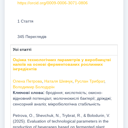
https://orcid.org/0009-0006-3071-0806
1 Стаття
345 Переглядів
Усі статті
Оцінка технологічних параметрів у виробництві
напоїв на основі ферментованих рослинних
інгредієнтів
Олена Петрова
,
Наталя Шевчук
,
Руслан Трибрат
,
Володимир Болодурін
Ключові слова:
бродіння; кислотність; окисно-
відновний потенціал; молочнокислі бактерії; дріжджі;
сенсорний аналіз; мікробіологічна стабільність
Petrova, O., Shevchuk, N., Trybrat, R., & Bolodurin, V.
(2025). Evaluation of technological parameters in the
production of beverages based on fermented plant