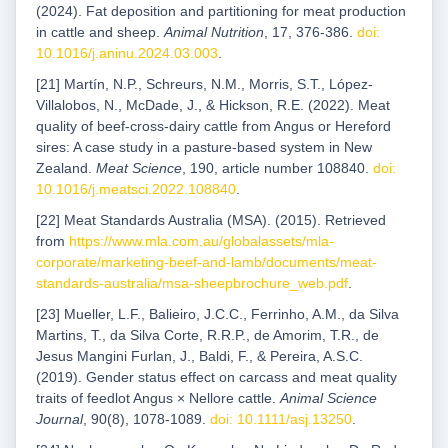
(2024). Fat deposition and partitioning for meat production
in cattle and sheep.
Animal Nutrition
, 17, 376-386.
doi:
10.1016/j.aninu.2024.03.003
.
[21] Martín, N.P., Schreurs, N.M., Morris, S.T., López-
Villalobos, N., McDade, J., & Hickson, R.E. (2022). Meat
quality of beef-cross-dairy cattle from Angus or Hereford
sires: A case study in a pasture-based system in New
Zealand.
Meat Science
, 190, article number 108840.
doi:
10.1016/j.meatsci.2022.108840
.
[22] Meat Standards Australia (MSA). (2015). Retrieved
from
https://www.mla.com.au/globalassets/mla-
corporate/marketing-beef-and-lamb/documents/meat-
standards-australia/msa-sheepbrochure_web.pdf
.
[23] Mueller, L.F., Balieiro, J.C.C., Ferrinho, A.M., da Silva
Martins, T., da Silva Corte, R.R.P., de Amorim, T.R., de
Jesus Mangini Furlan, J., Baldi, F., & Pereira, A.S.C.
(2019). Gender status effect on carcass and meat quality
traits of feedlot Angus × Nellore cattle.
Animal Science
Journal
, 90(8), 1078-1089.
doi: 10.1111/asj.13250
.