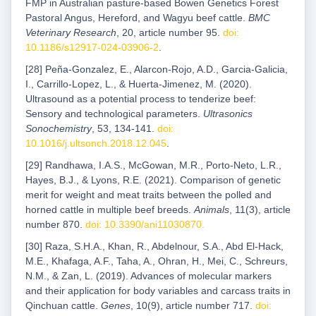
FMP in Australian pasture-based Bowen Genetics Forest
Pastoral Angus, Hereford, and Wagyu beef cattle.
BMC
Veterinary Research
, 20, article number 95.
doi:
10.1186/s12917-024-03906-2
.
[28] Peña-Gonzalez, E., Alarcon-Rojo, A.D., Garcia-Galicia,
I., Carrillo-Lopez, L., & Huerta-Jimenez, M. (2020).
Ultrasound as a potential process to tenderize beef:
Sensory and technological parameters.
Ultrasonics
Sonochemistry
, 53, 134-141.
doi:
10.1016/j.ultsonch.2018.12.045
.
[29] Randhawa, I.A.S., McGowan, M.R., Porto-Neto, L.R.,
Hayes, B.J., & Lyons, R.E. (2021). Comparison of genetic
merit for weight and meat traits between the polled and
horned cattle in multiple beef breeds.
Animals
, 11(3), article
number 870.
doi: 10.3390/ani11030870
.
[30] Raza, S.H.A., Khan, R., Abdelnour, S.A., Abd El-Hack,
M.E., Khafaga, A.F., Taha, A., Ohran, H., Mei, C., Schreurs,
N.M., & Zan, L. (2019). Advances of molecular markers
and their application for body variables and carcass traits in
Qinchuan cattle.
Genes
, 10(9), article number 717.
doi: