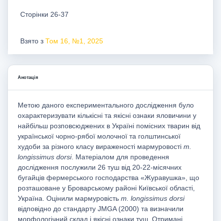
Сторінки 26-37
Взято з
Том 16, №1, 2025
Анотація
Метою даного експериментального дослідження було
охарактеризувати кількісні та якісні ознаки яловичини у
найбільш розповсюджених в Україні помісних тварин від
української чорно-рябої молочної та голштинської
худоби за різного класу вираженості мармуровості
m.
longissimus dorsi
. Матеріалом для проведення
дослідження послужили 26 туш від 20-22-місячних
бугайців фермерського господарства «Журавушка», що
розташоване у Броварському районі Київської області,
Україна. Оцінили мармуровість
m. longissimus dorsi
відповідно до стандарту JMGA (2000) та визначили
морфологічний склад і якісні ознаки туш. Отримані