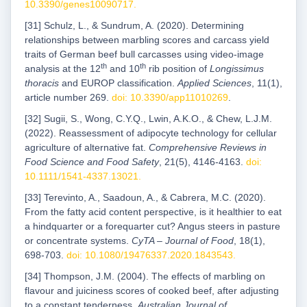
10.3390/genes10090717
.
[31] Schulz, L., & Sundrum, A. (2020). Determining
relationships between marbling scores and carcass yield
traits of German beef bull carcasses using video-image
th
th
analysis at the 12
and 10
rib position of
Longissimus
thoracis
and EUROP classification.
Applied Sciences
, 11(1),
article number 269.
doi: 10.3390/app11010269
.
[32] Sugii, S., Wong, C.Y.Q., Lwin, A.K.O., & Chew, L.J.M.
(2022). Reassessment of adipocyte technology for cellular
agriculture of alternative fat.
Comprehensive Reviews in
Food Science and Food Safety
, 21(5), 4146-4163.
doi:
10.1111/1541-4337.13021
.
[33] Terevinto, A., Saadoun, A., & Cabrera, M.C. (2020).
From the fatty acid content perspective, is it healthier to eat
a hindquarter or a forequarter cut? Angus steers in pasture
or concentrate systems.
CyTA – Journal of Food
, 18(1),
698-703.
doi: 10.1080/19476337.2020.1843543
.
[34] Thompson, J.M. (2004). The effects of marbling on
flavour and juiciness scores of cooked beef, after adjusting
to a constant tenderness.
Australian Journal of