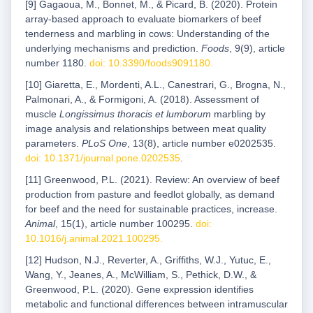
[9] Gagaoua, M., Bonnet, M., & Picard, B. (2020). Protein
array-based approach to evaluate biomarkers of beef
tenderness and marbling in cows: Understanding of the
underlying mechanisms and prediction.
Foods
, 9(9), article
number 1180.
doi: 10.3390/foods9091180
.
[10] Giaretta, E., Mordenti, A.L., Canestrari, G., Brogna, N.,
Palmonari, A., & Formigoni, A. (2018). Assessment of
muscle
Longissimus thoracis et lumborum
marbling by
image analysis and relationships between meat quality
parameters.
PLoS One
, 13(8), article number e0202535.
doi: 10.1371/journal.pone.0202535
.
[11] Greenwood, P.L. (2021). Review: An overview of beef
production from pasture and feedlot globally, as demand
for beef and the need for sustainable practices, increase.
Animal
, 15(1), article number 100295.
doi:
10.1016/j.animal.2021.100295
.
[12] Hudson, N.J., Reverter, A., Griffiths, W.J., Yutuc, E.,
Wang, Y., Jeanes, A., McWilliam, S., Pethick, D.W., &
Greenwood, P.L. (2020). Gene expression identifies
metabolic and functional differences between intramuscular