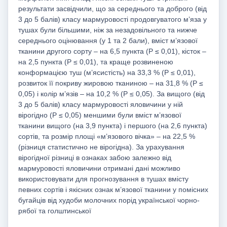
результати засвідчили, що за середнього та доброго (від
3 до 5 балів) класу мармуровості продовгуватого м’яза у
тушах були більшими, ніж за незадовільного та нижче
середнього оцінювання (у 1 та 2 бали), вміст м’язової
тканини другого сорту – на 6,5 пункта (Р ≤ 0,01), кісток –
на 2,5 пункта (Р ≤ 0,01), та краще розвиненою
конформацією туш (м’ясистість) на 33,3 % (Р ≤ 0,01),
розвиток її покриву жировою тканиною – на 31,8 % (Р ≤
0,05) і колір м’язів – на 10,2 % (Р ≤ 0,05). За вищого (від
3 до 5 балів) класу мармуровості яловичини у ній
вірогідно (Р ≤ 0,05) меншими були вміст м’язової
тканини вищого (на 3,9 пункта) і першого (на 2,6 пункта)
сортів, та розмір площі «м’язового вічка» – на 22,5 %
(різниця статистично не вірогідна). За урахування
вірогідної різниці в ознаках забою залежно від
мармуровості яловичини отримані дані можливо
використовувати для прогнозування в тушах вмісту
певних сортів і якісних ознак м’язової тканини у помісних
бугайців від худоби молочних порід української чорно-
рябої та голштинської