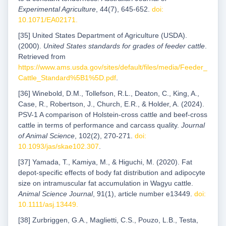
Experimental Agriculture
, 44(7), 645-652.
doi:
10.1071/EA02171
.
[35] United States Department of Agriculture (USDA).
(2000).
United States standards for grades of feeder cattle
.
Retrieved from
https://www.ams.usda.gov/sites/default/files/media/Feeder_
Cattle_Standard%5B1%5D.pdf
.
[36] Winebold, D.M., Tollefson, R.L., Deaton, C., King, A.,
Case, R., Robertson, J., Church, E.R., & Holder, A. (2024).
PSV-1 A comparison of Holstein-cross cattle and beef-cross
cattle in terms of performance and carcass quality.
Journal
of Animal Science
, 102(2), 270-271.
doi:
10.1093/jas/skae102.307
.
[37] Yamada, T., Kamiya, M., & Higuchi, M. (2020). Fat
depot‐specific effects of body fat distribution and adipocyte
size on intramuscular fat accumulation in Wagyu cattle.
Animal Science Journal
, 91(1), article number e13449.
doi:
10.1111/asj.13449
.
[38] Zurbriggen, G.A., Maglietti, C.S., Pouzo, L.B., Testa,