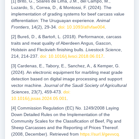
[1] Brito, G., Soares de Lima, J.M., del Campo, M.,
Luzardo, S., Correa, D., & Montossi, F. (2024). The
implementation of grading systems for beef carcass value
differentiation: The Uruguayan experience.
Animal
Frontiers
, 14(2), 29-34.
doi: 10.1093/af/vfae004
.
[2] Bureš, D., & Bartoň, L. (2018). Performance, carcass
traits and meat quality of Aberdeen Angus, Gascon,
Holstein and Fleckvieh finishing bulls.
Livestock Science
,
214, 214-237.
doi: 10.1016/j.livsci.2018.06.017
.
[3] Cardenas, E., Tabory, E., Sanchez, A., & Kemper, G.
(2024). An electronic equipment for marbling meat grade
detection based on digital image processing and support
vector machine.
Journal of the Saudi Society of Agricultural
Sciences
, 23(7), 459-473.
doi:
10.1016/j.jssas.2024.05.001
.
[4] Commission Regulation (EC) No. 1249/2008 Laying
Down Detailed Rules on the Implementation of the
Community Scales for the Classification of Beef, Pig and
Sheep Carcasses and the Reporting of Prices Thereof.
(2008, December). Retrieved from
https://surl.li/gevvcq
.