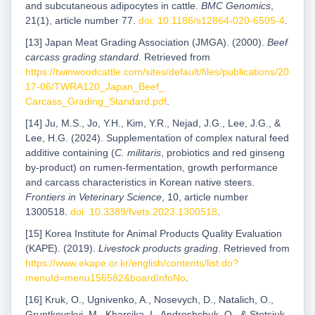
and subcutaneous adipocytes in cattle.
BMC Genomics
,
21(1), article number 77.
doi: 10.1186/s12864-020-6505-4
.
[13] Japan Meat Grading Association (JMGA). (2000).
Beef
carcass grading standard
. Retrieved from
https://twinwoodcattle.com/sites/default/files/publications/20
17-06/TWRA120_Japan_Beef_
Carcass_Grading_Standard.pdf
.
[14] Ju, M.S., Jo, Y.H., Kim, Y.R., Nejad, J.G., Lee, J.G., &
Lee, H.G. (2024). Supplementation of complex natural feed
additive containing (
C. militaris
, probiotics and red ginseng
by-product) on rumen-fermentation, growth performance
and carcass characteristics in Korean native steers.
Frontiers in Veterinary Science
, 10, article number
1300518.
doi: 10.3389/fvets.2023.1300518
.
[15] Korea Institute for Animal Products Quality Evaluation
(KAPE). (2019).
Livestock products grading
. Retrieved from
https://www.ekape.or.kr/english/contents/list.do?
menuId=menu156582&boardInfoNo
.
[16] Kruk, O., Ugnivenko, A., Nosevych, D., Natalich, О.,
Gruntkovskyi, M., Kharsika, I., Androshchuk, O., & Stetsiuk,