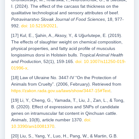
I. (2024). The effect of the carcass fat thickness on the
qualitative technological and sensory attributes of beef.
Potravinarstvo Slovak Journal of Food Sciences
, 18, 977-
992.
doi: 10.5219/2021
.
[17] Kul, E., Şahin, A., Aksoy, Y., & Uğurlutepe, E. (2019).
The effects of slaughter weight on chemical composition,
physical properties, and fatty acid profile of musculus
longissimus dorsi in Holstein bulls.
Tropical Animal Health
and Production
, 52(1), 159-165.
doi: 10.1007/s11250-019-
01996-x
.
[18] Law of Ukraine No. 3447-IV “On the Protection of
Animals from Cruelty”. (2006, February). Retrieved from
https://zakon.rada.gov.ua/laws/show/3447-15#Text
.
[19] Li, Y., Cheng, G., Yamada, T., Liu, J., Zan, L., & Tong,
B. (2020). Effect of expressions and SNPs of candidate
genes on intramuscular fat content in Qinchuan cattle.
Animals
, 10(8), article number 1370.
doi:
10.3390/ani10081370
.
[20] Liu, S., Yang, Y., Luo, H., Pang, W., & Martin, G.B.