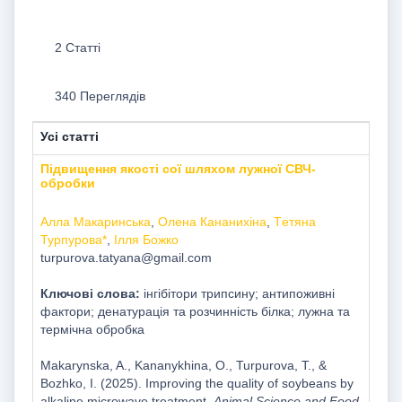
2 Статті
340 Переглядів
Усі статті
Підвищення якості сої шляхом лужної СВЧ-
обробки
Алла Макаринська
,
Oлена Кананихіна
,
Tетяна
Турпурова*
,
Ілля Божко
turpurova.tatyana@gmail.com
Ключові слова:
інгібітори трипсину; антипоживні
фактори; денатурація та розчинність білка; лужна та
термічна обробка
Мakarynska, A., Kananykhina, O., Turpurova, T., &
Bozhko, I. (2025). Improving the quality of soybeans by
alkaline microwave treatment.
Animal Science and Food