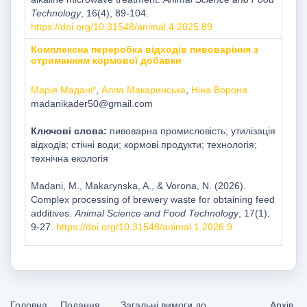
Technology
, 16(4), 89-104.
https://doi.org/10.31548/animal.4.2025.89
Комплексна переробка відходів пивоваріння з
отриманням кормової добавки
Марія Мадані*
,
Алла Макаринська
,
Ніна Ворона
madanikader50@gmail.com
Ключові слова:
пивоварна промисловість; утилізація
відходів; стічні води; кормові продукти; технологія;
технічна екологія
Madani, M., Мakarynska, A., & Vorona, N. (2026).
Complex processing of brewery waste for obtaining feed
additives.
Animal Science and Food Technology
, 17(1),
9-27.
https://doi.org/10.31548/animal.1.2026.9
Головна
Подання
Загальні вимоги до
Архів