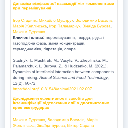
Динаміка міжфазової взаємодії між компонентами
при перемішуванні
Ігор Стадник
,
Михайло Муштрук
,
Володимир Василів
,
Марія Жеплінська
,
Ігор Паламарчук
,
Зінаїда Бурова
,
Mаксим Гудзенко
Ключові слова:
перемішування, тверда, рідка і
газоподібна фаза, зміна концентрацій,
термодинаміка, гідратація, опара
Stadnyk, I., Mushtruk, M., Vasyliv, V., Zheplinska, M.,
Palamarchuk, I., Burova, Z., & Hudzenko, M. (2021).
Dynamics of interfacial interaction between components
during mixing.
Animal Science and Food Technology
,
12(2), 60-72.
https://doi.org/10.31548/animal2021.02.007
Дослідження ефективності засобів для
інтенсифікації відтискання олії в двогвинтових
прес-екструдерах
Mаксим Гудзенко
,
Володимир Василів
,
Марія
Жеплінська
,
Зінаїда Бурова
,
Віктор Сарана