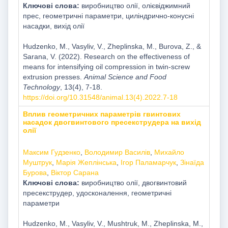
Ключові слова:
виробництво олії, олієвіджимний
прес, геометричні параметри, циліндрично-конусні
насадки, вихід олії
Hudzenko, M., Vasyliv, V., Zheplinska, M., Burova, Z., &
Sarana, V. (2022). Research on the effectiveness of
means for intensifying oil compression in twin-screw
extrusion presses.
Animal Science and Food
Technology
, 13(4), 7-18.
https://doi.org/10.31548/animal.13(4).2022.7-18
Вплив геометричних параметрів гвинтових
насадок двогвинтового пресекструдера на вихід
олії
Mаксим Гудзенко
,
Володимир Василів
,
Михайло
Муштрук
,
Марія Жеплінська
,
Ігор Паламарчук
,
Зінаїда
Бурова
,
Віктор Сарана
Ключові слова:
виробництво олії, двогвинтовий
пресекструдер, удосконалення, геометричні
параметри
Hudzenko, M., Vasyliv, V., Mushtruk, M., Zheplinska, M.,