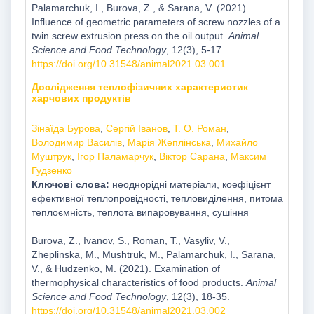
Palamarchuk, I., Burova, Z., & Sarana, V. (2021).
Influence of geometric parameters of screw nozzles of a
twin screw extrusion press on the oil output.
Animal
Science and Food Technology
, 12(3), 5-17.
https://doi.org/10.31548/animal2021.03.001
Дослідження теплофізичних характеристик
харчових продуктів
Зінаїда Бурова
,
Сергій Іванов
,
Т. О. Роман
,
Володимир Василів
,
Марія Жеплінська
,
Михайло
Муштрук
,
Ігор Паламарчук
,
Віктор Сарана
,
Mаксим
Гудзенко
Ключові слова:
неоднорідні матеріали, коефіцієнт
ефективної теплопровідності, тепловиділення, питома
теплоємність, теплота випаровування, сушіння
Burova, Z., Ivanov, S., Roman, T., Vasyliv, V.,
Zheplinska, M., Mushtruk, M., Palamarchuk, I., Sarana,
V., & Hudzenko, M. (2021). Examination of
thermophysical characteristics of food products.
Animal
Science and Food Technology
, 12(3), 18-35.
https://doi.org/10.31548/animal2021.03.002