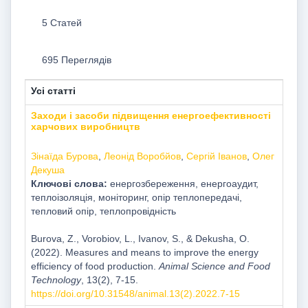
5 Статей
695 Переглядів
Усі статті
Заходи і засоби підвищення енергоефективності
харчових виробництв
Зінаїда Бурова
,
Леонід Воробйов
,
Сергій Іванов
,
Олег
Декуша
Ключові слова:
енергозбереження, енергоаудит,
теплоізоляція, моніторинг, опір теплопередачі,
тепловий опір, теплопровідність
Burova, Z., Vorobiov, L., Ivanov, S., & Dekusha, O.
(2022). Measures and means to improve the energy
efficiency of food production.
Animal Science and Food
Technology
, 13(2), 7-15.
https://doi.org/10.31548/animal.13(2).2022.7-15