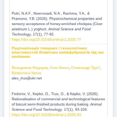
Putri, N.A.F., Noerrosadi, N.A., Rachma, Y.A., &
Pramono, Y.B. (2026). Physicochemical properties and
sensory acceptance of honey-enriched chickpea (Cicer
arietinum L.) yoghurt.
Animal Science and Food
Technology
, 17(1), 77-92.
https://doi.org/10.31548/animal.1.2026.77
Раціоналізація товарних і технологічних
властивостей бісквітних напівфабрикатів під час
випікання
Володимир Федоров
,
Олег Кепко
,
Олександр Трус*
,
Валентина Кепко
alex_trus@ukr.net
Fedorov, V., Kepko, О., Trus, O., & Kepko, V. (2026).
Rationalisation of commercial and technological features
of biscuit semi-finished products during baking.
Animal
Science and Food Technology
, 17(1), 93-104.
https://doi.org/10.31548/animal.1.2026.93