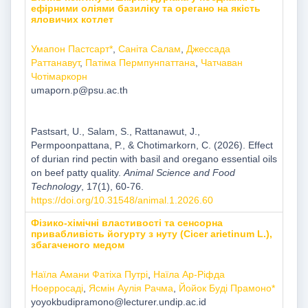
ефірними оліями базиліку та орегано на якість
яловичих котлет
Умапон Пастсарт*
,
Саніта Салам
,
Джессада
Раттанавут
,
Патіма Пермпунпаттана
,
Чатчаван
Чотімаркорн
umaporn.p@psu.ac.th
Pastsart, U., Salam, S., Rattanawut, J.,
Permpoonpattana, P., & Chotimarkorn, C. (2026). Effect
of durian rind pectin with basil and oregano essential oils
on beef patty quality.
Animal Science and Food
Technology
, 17(1), 60-76.
https://doi.org/10.31548/animal.1.2026.60
Фізико-хімічні властивості та сенсорна
привабливість йогурту з нуту (Cicer arietinum L.),
збагаченого медом
Наїла Амани Фатіха Путрі
,
Наїла Ар-Ріфда
Ноерросаді
,
Ясмін Аулія Рачма
,
Йойок Буді Прамоно*
yoyokbudipramono@lecturer.undip.ac.id