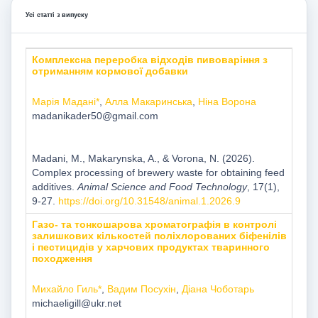
Усі статті з випуску
Комплексна переробка відходів пивоваріння з
отриманням кормової добавки
Марія Мадані*
,
Алла Макаринська
,
Ніна Ворона
madanikader50@gmail.com
Madani, M., Мakarynska, A., & Vorona, N. (2026).
Complex processing of brewery waste for obtaining feed
additives.
Animal Science and Food Technology
, 17(1),
9-27.
https://doi.org/10.31548/animal.1.2026.9
Газо- та тонкошарова хроматографія в контролі
залишкових кількостей поліхлорованих біфенілів
і пестицидів у харчових продуктах тваринного
походження
Михайло Гиль*
,
Вадим Посухін
,
Діана Чоботарь
michaeligill@ukr.net