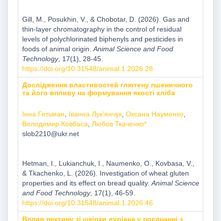
Gill, M., Posukhin, V., & Chobotar, D. (2026). Gas and
thin-layer chromatography in the control of residual
levels of polychlorinated biphenyls and pesticides in
foods of animal origin.
Animal Science and Food
Technology
, 17(1), 28-45.
https://doi.org/10.31548/animal.1.2026.28
Дослідження властивостей глютену пшеничного
та його впливу на формування якості хліба
Інна Гетьман
,
Іванна Лук’янчук
,
Оксана Науменко
,
Володимир Ковбаса
,
Любов Ткаченко*
slob2210@ukr.net
Hetman, I., Lukianchuk, I., Naumenko, O., Kovbasa, V.,
& Tkachenko, L. (2026). Investigation of wheat gluten
properties and its effect on bread quality.
Animal Science
and Food Technology
, 17(1), 46-59.
https://doi.org/10.31548/animal.1.2026.46
Вплив пектину зі шкірки дуріана у поєднанні з